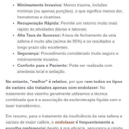
Minimamente Invasiva:
Menos trauma, incisões
mínimas (ou apenas punções), o que significa menos dor,
hematomas e cicatrizes.
Recuperação Rápida:
Permite um retorno muito mais
rápido às atividades diárias e laborais.
Alta Taxa de Sucesso:
A taxa de fechamento da veia
safena é muito alta (acima de 95%) e os resultados a
longo prazo são excelentes.
Segurança:
Procedimento considerado muito seguro e
minimamente invasivo.
Conforto para o Paciente:
Pode ser realizada com
anestesia local e sedação.
No entanto, “melhor” é relativo
, por que n
em todos os tipos
de varizes são tratados apenas com endolaser:
No
tratamento dos vasinho geralmente utilizamos a técnica
combinada que é a associação da escleroterapia líquida com o
laser transdérmico.
Em resumo, para o tratamento da insuficiência da veia safena e
varizes de maior calibre, o
endolaser
é frequentemente a
escolha preferencia
l devido à sua eficácia, segurança e rápida