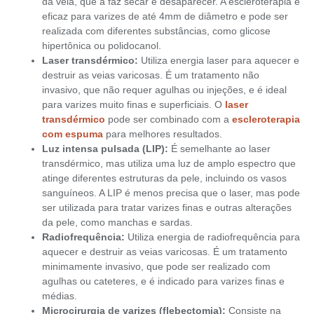
da veia, que a faz secar e desaparecer. A escleroterapia é
eficaz para varizes de até 4mm de diâmetro e pode ser
realizada com diferentes substâncias, como glicose
hipertônica ou polidocanol.
Laser transdérmico:
Utiliza energia laser para aquecer e
destruir as veias varicosas. É um tratamento não
invasivo, que não requer agulhas ou injeções, e é ideal
para varizes muito finas e superficiais. O
laser
transdérmico
pode ser combinado com a
escleroterapia
com espuma
para melhores resultados.
Luz intensa pulsada (LIP):
É semelhante ao laser
transdérmico, mas utiliza uma luz de amplo espectro que
atinge diferentes estruturas da pele, incluindo os vasos
sanguíneos. A LIP é menos precisa que o laser, mas pode
ser utilizada para tratar varizes finas e outras alterações
da pele, como manchas e sardas.
Radiofrequência:
Utiliza energia de radiofrequência para
aquecer e destruir as veias varicosas. É um tratamento
minimamente invasivo, que pode ser realizado com
agulhas ou cateteres, e é indicado para varizes finas e
médias.
Microcirurgia de varizes (flebectomia):
Consiste na