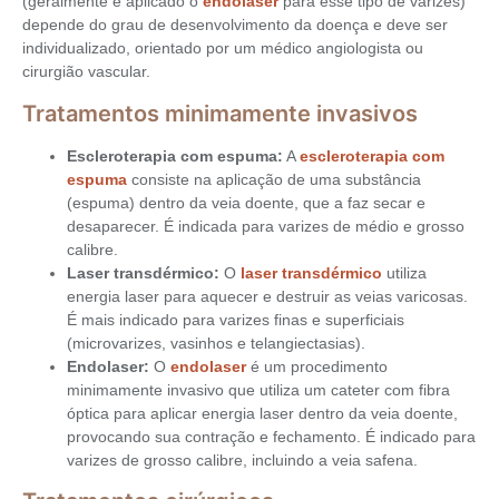
(geralmente é aplicado o
endolaser
para esse tipo de varizes)
depende do grau de desenvolvimento da doença e deve ser
individualizado, orientado por um médico angiologista ou
cirurgião vascular.
Tratamentos minimamente invasivos
Escleroterapia com espuma:
A
escleroterapia com
espuma
consiste na aplicação de uma substância
(espuma) dentro da veia doente, que a faz secar e
desaparecer. É indicada para varizes de médio e grosso
calibre.
Laser transdérmico:
O
laser transdérmico
utiliza
energia laser para aquecer e destruir as veias varicosas.
É mais indicado para varizes finas e superficiais
(microvarizes, vasinhos e telangiectasias).
Endolaser:
O
endolaser
é um procedimento
minimamente invasivo que utiliza um cateter com fibra
óptica para aplicar energia laser dentro da veia doente,
provocando sua contração e fechamento. É indicado para
varizes de grosso calibre, incluindo a veia safena.