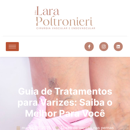
Guia de Tratamentos
para Varizes: Saiba o
Melhor Para Você
março 13, 2025
Dores de varizes nas pernas