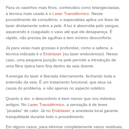
Para os vasinhos mais finos, conhecidos como telangiectasias,
a técnica mais usada é o
Laser Transdérmico
. Nesse
procedimento de consultório, o especialista aplica um feixe de
laser diretamente sobre a pele. A luz é absorvida pelo sangue,
aquecendo e coagulado o vaso até que ele desapareça. É
rápido, não precisa de agulhas e tem mínimo desconforto.
Já para veias mais grossas e profundas, como a safena, a
técnica indicada é o
Endolaser
(ou laser endovenoso). Nesse
caso, uma pequena punção na pele permite a introdução de
uma fibra óptica bem fina dentro da veia doente.
A energia do laser é liberada internamente, fechando toda a
extensão da veia. É um tratamento funcional, que atua na
causa do problema, e não apenas no aspecto estético.
Quanto à dor, o desconforto é bem menor que nos métodos
antigos. No
Laser Transdérmico
, a sensação é de leves
“picadas” de calor. Já no
Endolaser
, a anestesia local garante
tranquilidade durante todo o procedimento.
Em alguns casos, para eliminar completamente vasos residuais,