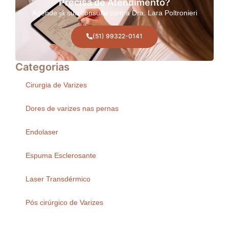
Precisa de Atendimento?
Agende já sua consulta com a Dra. Lara Poltronieri
(51) 99322-0141
Categorias
Cirurgia de Varizes
Dores de varizes nas pernas
Endolaser
Espuma Esclerosante
Laser Transdérmico
Pós cirúrgico de Varizes