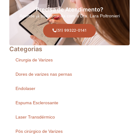
Precisa de Atendimento?
Agende já sua consulta com a Dra. Lara Poltronieri
(51) 99322-0141
Categorias
Cirurgia de Varizes
Dores de varizes nas pernas
Endolaser
Espuma Esclerosante
Laser Transdérmico
Pós cirúrgico de Varizes