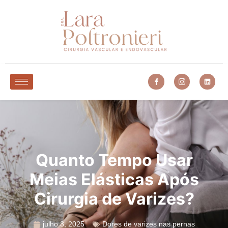
Quanto Tempo Usar
Meias Elásticas Após
Cirurgia de Varizes?
julho 3, 2025
Dores de varizes nas pernas