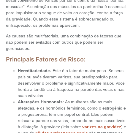
desenvolvimento de varizes por ser o centro da nossa “bomba
muscular”. A contração dos músculos da panturrilha é essencial
para impulsionar o sangue de volta ao coração, contra a força
da gravidade. Quando esse sistema é sobrecarregado ou
enfraquecido, os problemas aparecem.
As causas são multifatoriais, uma combinação de fatores que
não podem ser evitados com outros que podem ser
gerenciados.
Principais Fatores de Risco:
Hereditariedade:
Este é o fator de maior peso. Se seus
pais ou avós tiveram varizes, sua predisposição para
desenvolver o problema é significativamente maior. Você
herda a tendência à fraqueza na parede das veias e nas
suas válvulas.
Alterações Hormonais:
As mulheres são as mais
afetadas, e os hormônios femininos, como o estrogênio e
a progesterona, têm um papel central. Eles podem
relaxar a parede das veias, tornando-as mais suscetíveis
à dilatação. A gravidez (leia sobre
varizes na gravidez
) e