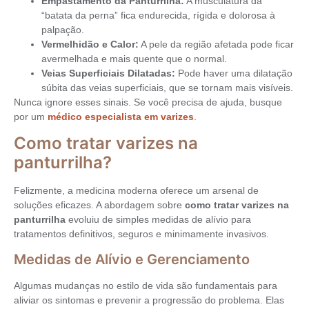
Empastamento da Panturrilha:
A musculatura da
“batata da perna” fica endurecida, rígida e dolorosa à
palpação.
Vermelhidão e Calor:
A pele da região afetada pode ficar
avermelhada e mais quente que o normal.
Veias Superficiais Dilatadas:
Pode haver uma dilatação
súbita das veias superficiais, que se tornam mais visíveis.
Nunca ignore esses sinais. Se você precisa de ajuda, busque
por um
médico especialista em varizes
.
Como tratar varizes na
panturrilha?
Felizmente, a medicina moderna oferece um arsenal de
soluções eficazes. A abordagem sobre
como tratar varizes na
panturrilha
evoluiu de simples medidas de alívio para
tratamentos definitivos, seguros e minimamente invasivos.
Medidas de Alívio e Gerenciamento
Algumas mudanças no estilo de vida são fundamentais para
aliviar os sintomas e prevenir a progressão do problema. Elas