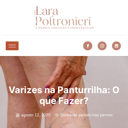
Varizes na Panturrilha: O
que Fazer?
agosto 12, 2025
Dores de varizes nas pernas