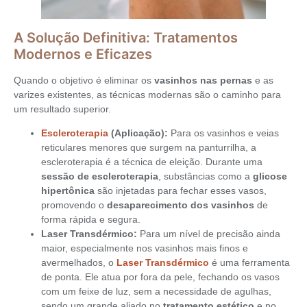
A Solução Definitiva: Tratamentos
Modernos e Eficazes
Quando o objetivo é eliminar os
vasinhos nas pernas
e as
varizes existentes, as técnicas modernas são o caminho para
um resultado superior.
Escleroterapia
(Aplicação):
Para os vasinhos e veias
reticulares menores que surgem na panturrilha, a
escleroterapia é a técnica de eleição. Durante uma
sessão de escleroterapia
, substâncias como a
glicose
hipertônica
são injetadas para fechar esses vasos,
promovendo o
desaparecimento dos vasinhos
de
forma rápida e segura.
Laser Transdérmico:
Para um nível de precisão ainda
maior, especialmente nos vasinhos mais finos e
avermelhados, o
Laser Transdérmico
é uma ferramenta
de ponta. Ele atua por fora da pele, fechando os vasos
com um feixe de luz, sem a necessidade de agulhas,
sendo um grande aliado no
tratamento estético
e no