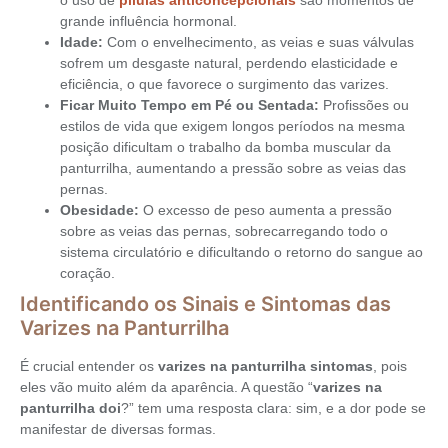
o uso de
pílulas anticoncepcionais
são momentos de
grande influência hormonal.
Idade:
Com o envelhecimento, as veias e suas válvulas
sofrem um desgaste natural, perdendo elasticidade e
eficiência, o que favorece o surgimento das varizes.
Ficar Muito Tempo em Pé ou Sentada:
Profissões ou
estilos de vida que exigem longos períodos na mesma
posição dificultam o trabalho da bomba muscular da
panturrilha, aumentando a pressão sobre as veias das
pernas.
Obesidade:
O excesso de peso aumenta a pressão
sobre as veias das pernas, sobrecarregando todo o
sistema circulatório e dificultando o retorno do sangue ao
coração.
Identificando os Sinais e Sintomas das
Varizes na Panturrilha
É crucial entender os
varizes na panturrilha sintomas
, pois
eles vão muito além da aparência. A questão “
varizes na
panturrilha doi
?” tem uma resposta clara: sim, e a dor pode se
manifestar de diversas formas.