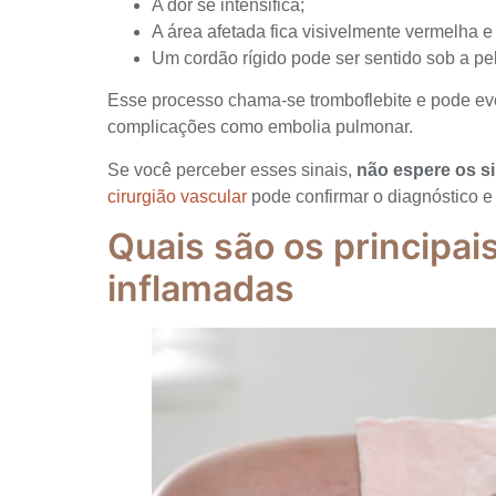
A dor se intensifica;
A área afetada fica visivelmente vermelha e
Um cordão rígido pode ser sentido sob a pel
Esse processo chama-se tromboflebite e pode evo
complicações como embolia pulmonar.
Se você perceber esses sinais,
não espere os s
cirurgião vascular
pode confirmar o diagnóstico e
Quais são os principai
inflamadas