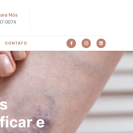
Para Nós
37-0074
CONTATO
s
ficar e