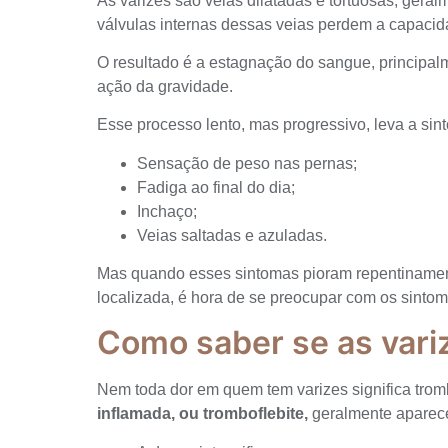
As varizes são veias dilatadas e tortuosas, gera
válvulas internas dessas veias perdem a capacid
O resultado é a estagnação do sangue, principal
ação da gravidade.
Esse processo lento, mas progressivo, leva a si
Sensação de peso nas pernas;
Fadiga ao final do dia;
Inchaço;
Veias saltadas e azuladas.
Mas quando esses sintomas pioram repentinamen
localizada, é hora de se preocupar com os sintom
Como saber se as vari
Nem toda dor em quem tem varizes significa trom
inflamada, ou tromboflebite,
geralmente aparec