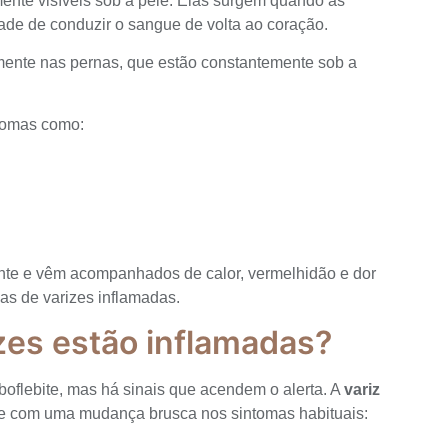
lmente visíveis sob a pele. Elas surgem quando as
ade de conduzir o sangue de volta ao coração.
mente nas pernas, que estão constantemente sob a
ntomas como:
te e vêm acompanhados de calor, vermelhidão e dor
as de varizes inflamadas.
zes estão inflamadas?
boflebite, mas há sinais que acendem o alerta. A
variz
e com uma mudança brusca nos sintomas habituais: