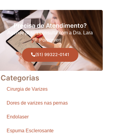
Precisa de Atendimento?
Agende já sua consulta com a Dra. Lara
Poltronieri
(51) 99322-0141
Categorias
Cirurgia de Varizes
Dores de varizes nas pernas
Endolaser
Espuma Esclerosante