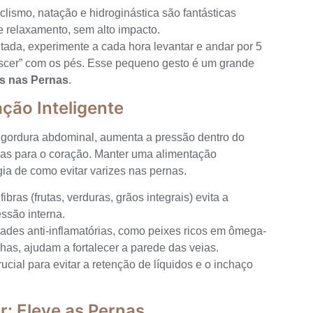
lismo, natação e hidroginástica são fantásticas
e relaxamento, sem alto impacto.
tada, experimente a cada hora levantar e andar por 5
escer” com os pés. Esse pequeno gesto é um grande
es nas Pernas
.
ação Inteligente
gordura abdominal, aumenta a pressão dentro do
nas para o coração. Manter uma alimentação
gia de como evitar varizes nas pernas.
ras (frutas, verduras, grãos integrais) evita a
ssão interna.
ades anti-inflamatórias, como peixes ricos em ômega-
lhas, ajudam a fortalecer a parede das veias.
ucial para evitar a retenção de líquidos e o inchaço
r: Eleve as Pernas