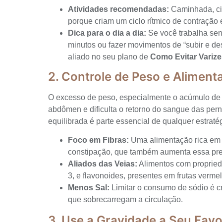
Atividades recomendadas:
Caminhada, cic
porque criam um ciclo rítmico de contração 
Dica para o dia a dia:
Se você trabalha sen
minutos ou fazer movimentos de “subir e d
aliado no seu plano de
Como Evitar Variz
2. Controle de Peso e Aliment
O excesso de peso, especialmente o acúmulo de 
abdômen e dificulta o retorno do sangue das per
equilibrada é parte essencial de qualquer estraté
Foco em Fibras:
Uma alimentação rica em fib
constipação, que também aumenta essa pre
Aliados das Veias:
Alimentos com propried
3, e flavonoides, presentes em frutas verme
Menos Sal:
Limitar o consumo de sódio é cr
que sobrecarregam a circulação.
3. Use a Gravidade a Seu Favo