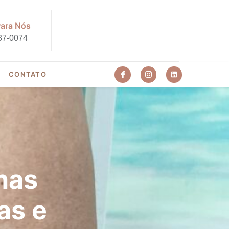
Para Nós
37-0074
CONTATO
nas
as e