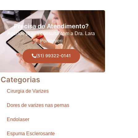
Precisa de Atendimento?
Agende já sua consulta com a Dra. Lara
Poltronieri
(51) 99322-0141
Categorias
Cirurgia de Varizes
Dores de varizes nas pernas
Endolaser
Espuma Esclerosante