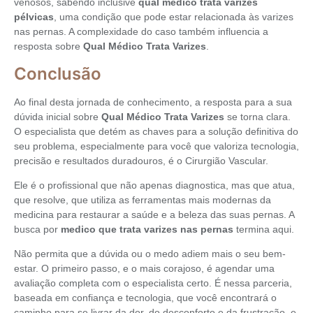
venosos, sabendo inclusive
qual médico trata varizes
pélvicas
, uma condição que pode estar relacionada às varizes
nas pernas. A complexidade do caso também influencia a
resposta sobre
Qual Médico Trata Varizes
.
Conclusão
Ao final desta jornada de conhecimento, a resposta para a sua
dúvida inicial sobre
Qual Médico Trata Varizes
se torna clara.
O especialista que detém as chaves para a solução definitiva do
seu problema, especialmente para você que valoriza tecnologia,
precisão e resultados duradouros, é o Cirurgião Vascular.
Ele é o profissional que não apenas diagnostica, mas que atua,
que resolve, que utiliza as ferramentas mais modernas da
medicina para restaurar a saúde e a beleza das suas pernas. A
busca por
medico que trata varizes nas pernas
termina aqui.
Não permita que a dúvida ou o medo adiem mais o seu bem-
estar. O primeiro passo, e o mais corajoso, é agendar uma
avaliação completa com o especialista certo. É nessa parceria,
baseada em confiança e tecnologia, que você encontrará o
caminho para se livrar da dor, do desconforto e da frustração, e